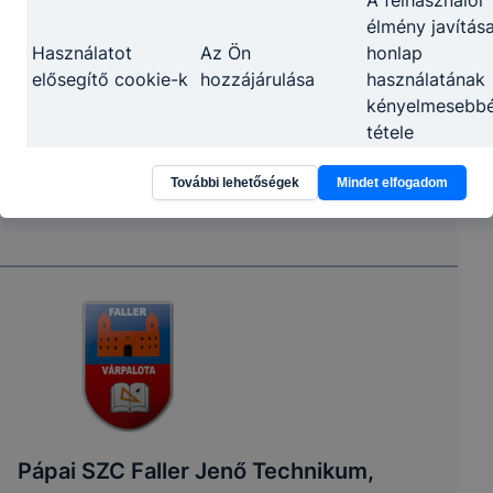
A felhasználói
élmény javítása
Használatot
Az Ön
honlap
elősegítő cookie-k
hozzájárulása
használatának
kényelmesebb
tétele
További lehetőségek
Mindet elfogadom
Információ gyű
Az Ön
oldalunk
Google Analytics
hozzájárulása
használatával
kapcsolatban
Az adatkezelés, jogalapja, időtartama, adatkezelő
személye, érintett jogai
A cookie-k használatakor alkalmazott
adatkezelés jogalapja
:
az érintett önkéntes
Pápai SZC Faller Jenő Technikum,
hozzájárulása, melyet az érintett aktív,