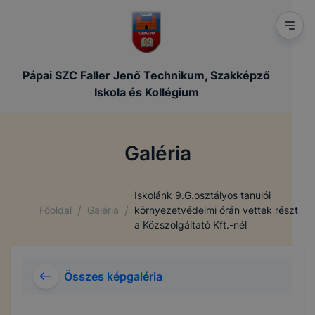
leginkább, így megtudhatjuk, hogyan biztosítsunk
Önnek még jobb felhasználói élményt, ha ismét
meglátogatja oldalunkat,
➢ honlap fejlesztése.
Pápai SZC Faller Jenő Technikum, Szakképző
Iskola és Kollégium
Feltétlenül szükséges, munkamenet (session) cookie-
k
Galéria
Ezek a cookie-k ahhoz szükségesek, hogy a
felhasználók böngészhessék honlapunkat,
használják annak funkciót, pl. többek között az Ön
Iskolánk 9.G.osztályos tanulói
által adott oldalakon végzett műveletek
/
/
Főoldal
Galéria
környezetvédelmi órán vettek részt
megjegyzését egy látogatás során.
a Közszolgáltató Kft.-nél
Ezen cookie-k érvényességi ideje kizárólag az Ön
aktuális látogatására vonatkozik, a munkamenet
végeztével, illetve a böngésző bezárásával ezek a
Összes képgaléria
cookie-k automatikusan törlődnek a
számítógépéről.