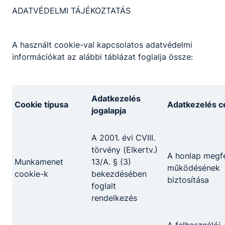
ADATVÉDELMI TÁJÉKOZTATÁS
A használt cookie-val kapcsolatos adatvédelmi
információkat az alábbi táblázat foglalja össze:
Megosztás
Adatkezelés
Cookie típusa
Adatkezelés cé
jogalapja
A 2001. évi CVIII.
törvény (Elkertv.)
A honlap megfe
Partnereink
Munkamenet
13/A. § (3)
működésének
cookie-k
bekezdésében
biztosítása
foglalt
rendelkezés