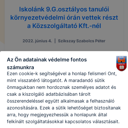
Ezen cookie-k alkalmazása nélkül nem tudjuk
Iskolánk 9.G.osztályos tanulói
garantálni Önnek honlapunk használatát.
környezetvédelmi órán vettek részt
a Közszolgáltató Kft.-nél
Használatot elősegítő “maradandó sütik” persistent
cookie-k
2022. június 4.
|
Szikszay Szabolcs Péter
A “maradandó sütik” (persistent cookie) a honlap
elhagyását követően is tárolódnak a számítógépen,
Az Ön adatainak védelme fontos
notebookon vagy mobileszközön.
számunkra
Ezen cookie-k segítségével a honlap felismeri Önt,
mint visszatérő látogatót. A maradandó sütik
önmagukban nem hordoznak személyes adatot és
csak a kiszolgáló adatbázisában tárolt
összerendeléssel együtt alkalmasak a felhasználó
azonosítására. Ezek a sütik lehetőséget biztosítanak
arra, hogy megjegyezhessük a honlapunk által
felkínált szolgáltatásokkal kapcsolatos választásait.