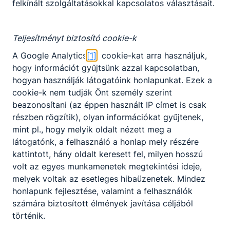
felkínált szolgáltatásokkal kapcsolatos választásait.
részesítse. A bányaüzem vezetője az első
vájártanfolyam megszervezésével
Faller
Jenő
okleveles bányamérnök-főfelügyelőt bízta
Teljesítményt biztosító cookie-k
meg. Első ízben 1935 decemberében avattak
A Google Analytics
[1]
cookie-kat arra használjuk,
vájárokat, akik vájárbizonyítványt vehettek át az
hogy információt gyűjtsünk azzal kapcsolatban,
elnöklő bányahatósági küldöttől. A várpalotai
hogyan használják látogatóink honlapunkat. Ezek a
vájáriskola az első az országban, ahol a
cookie-k nem tudják Önt személy szerint
bányászat szakmunkásaival, a vájárokkal
beazonosítani (az éppen használt IP címet is csak
foglalkoznak, őket oktatják, és szakmai
részben rögzítik), olyan információkat gyűjtenek,
képzésben részesítik.
mint pl., hogy melyik oldalt nézett meg a
Majd jött a II. Világháború. Kétségbeejtő,
látogatónk, a felhasználó a honlap mely részére
reménytelen, csüggedt kilátástalanságban élt a
kattintott, hány oldalt keresett fel, milyen hosszú
várpalotai nép. A termelés megindulásával az ipar
volt az egyes munkamenetek megtekintési ideje,
növekvő szakember igényének kielégítésére több
melyek voltak az esetleges hibaüzenetek. Mindez
önálló szakmunkásképző iskola jött létre a
honlapunk fejlesztése, valamint a felhasználók
városban. 296. sz. Ipari Szakmunkásképző Intézet
számára biztosított élmények javítása céljából
a bányaipar részére képzett szakembereket. 305.
történik.
sz. Ipari Szakmunkásképző Intézet, mely teljes