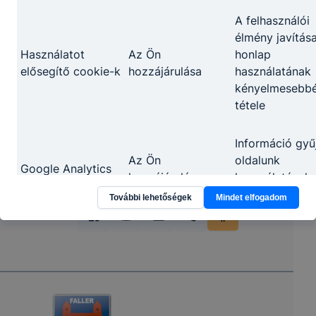
Partnereink
A felhasználói
élmény javítása
Használatot
Az Ön
honlap
elősegítő cookie-k
hozzájárulása
használatának
kényelmesebb
tétele
Információ gyű
Az Ön
oldalunk
Google Analytics
hozzájárulása
használatával
kapcsolatban
További lehetőségek
Mindet elfogadom
Az adatkezelés, jogalapja, időtartama, adatkezelő
személye, érintett jogai
A cookie-k használatakor alkalmazott
adatkezelés jogalapja
:
az érintett önkéntes