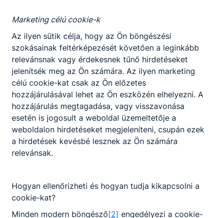
körű jogutódja lett a 296-os intézetnek 1953
évben. Speciális vájár iskolának indult a Várpalotai
Marketing célú cookie-k
Szénbányák szakmunkás utánpótlásának
Az ilyen sütik célja, hogy az Ön böngészési
biztosítására. 1964-ben mélyfúró
szokásainak feltérképezését követően a leginkább
szakközépiskolai képzés indult, a meglévő
relevánsnak vagy érdekesnek tűnő hirdetéseket
szakmunkásképzés mellett, melyre az egész
jelenítsék meg az Ön számára. Az ilyen marketing
országból voltak jelentkezők, így nem csoda ha
célú cookie-kat csak az Ön előzetes
csak kiváló eredménnyel lehetett a tagozatra
hozzájárulásával lehet az Ön eszközén elhelyezni. A
bekerülni. A két iskola egyesítése után lassan
hozzájárulás megtagadása, vagy visszavonása
megszűntek a bányaipari és mélyfúró képzések.
esetén is jogosult a weboldal üzemeltetője a
1986 szeptemberében erősáramú
weboldalon hirdetéseket megjeleníteni, csupán ezek
berendezésszerelő, 1989 szeptemberében
a hirdetések kevésbé lesznek az Ön számára
ruhaipari szakközépiskola indítása vált
relevánsak.
szükségessé. Az iskola tantestülete egyre inkább
érezte a 305 szám személytelenségét, és 1988-
ban úgy döntött, hogy felveszi Faller Jenő nevét.
Hogyan ellenőrizheti és hogyan tudja kikapcsolni a
cookie-kat?
A rendszerváltozás utáni években a piacorientált
gazdaság kialakulásával megváltozott a
Minden modern böngésző
[2]
engedélyezi a cookie-