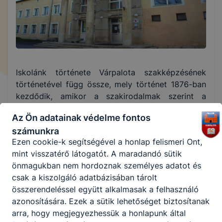
számítógépéről.
Ezen cookie-k alkalmazása nélkül nem tudjuk
garantálni Önnek honlapunk használatát.
Használatot elősegítő “maradandó sütik” persistent
Iskolánk története Várpalota szakképzésének
cookie-k
történetével függ össze, mely történet 1876-ban
kezdődik, amikor a szakirodalmak szerint a
A “maradandó sütik” (persistent cookie) a honlap
Várpalotai kastély udvarában kútásás közben
elhagyását követően is tárolódnak a számítógépen,
Az Ön adatainak védelme fontos
szenet találtak. A szén kibányászásához
notebookon vagy mobileszközön.
számunkra
szakemberekre volt szükség. Rövid idő alatt 98
Ezen cookie-k segítségével a honlap felismeri Önt,
tanuló iratkozott be.
mint visszatérő látogatót. A maradandó sütik
Ezt a lendületes munkát az I. Világháború hozta
önmagukban nem hordoznak személyes adatot és
nehézségek törték meg. 1935-ben hívták életre a
csak a kiszolgáló adatbázisában tárolt
Várpalotai Vájáriskolát Dr. Kiss László
összerendeléssel együtt alkalmasak a felhasználó
bányatanácsos kezdeményezésére. Az iskola célja
azonosítására. Ezek a sütik lehetőséget biztosítanak
az volt, hogy a bányákban dolgozó
arra, hogy megjegyezhessük a honlapunk által
segédvájárokat megfelelő elméleti oktatásban