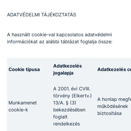
iskola termei megújultak. Nyelvi labort
létesítettek, ami nagyban megkönnyíti az
ADATVÉDELMI TÁJÉKOZTATÁS
érettségikre való felkészülést. A modulrendszerű
szakképzés bevezetésével indult el az élelmiszer-
és vegyi áru eladó szakiskolai képzés a már
A használt cookie-val kapcsolatos adatvédelmi
meglévő szakmák mellett. Szakközépiskolában a
információkat az alábbi táblázat foglalja össze:
honvédelmi és rendvédelmi osztályok – a 2013-
2014. tanévtől a közszolgálati szakmacsoport –
nagyon népszerűek a fiatalok körében. Az iskola
Adatkezelés
tanárai együtt dolgoznak a honvédség és a
Cookie típusa
Adatkezelés cé
jogalapja
rendőrség oktatóival. A megemelt testnevelés
óraszám sok lehetőséget biztosít a versenyekre
A 2001. évi CVIII.
való felkészülésre, sportszakkörökre.
törvény (Elkertv.)
A honlap megfe
Munkamenet
13/A. § (3)
működésének
cookie-k
bekezdésében
biztosítása
foglalt
rendelkezés