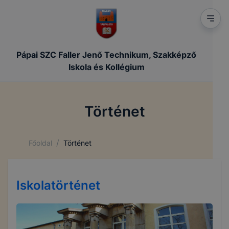
a honlap melyik részeit látogatja, vagy használja
leginkább, így megtudhatjuk, hogyan biztosítsunk
Önnek még jobb felhasználói élményt, ha ismét
meglátogatja oldalunkat,
Pápai SZC Faller Jenő Technikum, Szakképző
➢ honlap fejlesztése.
Iskola és Kollégium
Feltétlenül szükséges, munkamenet (session) cookie-
k
Történet
Ezek a cookie-k ahhoz szükségesek, hogy a
felhasználók böngészhessék honlapunkat,
/
Főoldal
Történet
használják annak funkciót, pl. többek között az Ön
által adott oldalakon végzett műveletek
megjegyzését egy látogatás során.
Iskolatörténet
Ezen cookie-k érvényességi ideje kizárólag az Ön
aktuális látogatására vonatkozik, a munkamenet
végeztével, illetve a böngésző bezárásával ezek a
cookie-k automatikusan törlődnek a