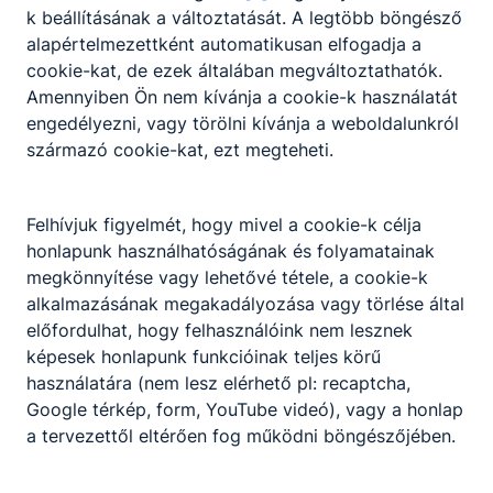
várpalotai iparmedence szakember képzése is.
k beállításának a változtatását. A legtöbb böngésző
Ezért a képzésnek is rugalmasnak kellett lennie.
alapértelmezettként automatikusan elfogadja a
Így az erősáramú berendezés-szerelő
cookie-kat, de ezek általában megváltoztathatók.
szakközépiskola helyét a munkaerőpiacon jobban
Amennyiben Ön nem kívánja a cookie-k használatát
eladható ipari elektronikai technikus képzés vette
engedélyezni, vagy törölni kívánja a weboldalunkról
át. Háztartási gépszerelő szakma indítására is
származó cookie-kat, ezt megteheti.
vállalkozott, ez az önmagában is megújulni képes
tantestület. A környező ruhaipari vállalatoknak
technikus munkaerőre volt szükség ezért 1998.
Felhívjuk figyelmét, hogy mivel a cookie-k célja
szeptember 1-től ruhaipari technikusokat is
honlapunk használhatóságának és folyamatainak
képezünk. Nagy fegyverténynek számít, hogy
megkönnyítése vagy lehetővé tétele, a cookie-k
ugyanebben az évben a Világbanki „Ifjúsági
alkalmazásának megakadályozása vagy törlése által
Szakképzésért” pályázaton nyertesek lettünk. Így
előfordulhat, hogy felhasználóink nem lesznek
dinamikusabban tudtuk fejleszteni szakmai
képesek honlapunk funkcióinak teljes körű
kínálatunkat, a kereskedelmi – marketing
használatára (nem lesz elérhető pl: recaptcha,
szakközépiskolai szakmacsoport beindítása erre
Google térkép, form, YouTube videó), vagy a honlap
az időpontra tehető. A második évezredbe
a tervezettől eltérően fog működni böngészőjében.
érkezve új kihívások elé nézett az iskola. A
folyamatos pályázatoknak köszönhetően az