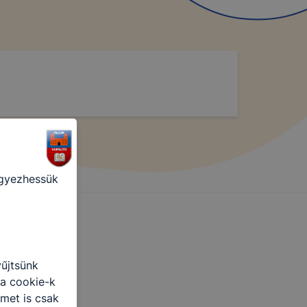
punk
 is
ogatót. A
ak a
felhasználó
egyezhessük
yűjtsünk
 a cookie-k
ímet is csak