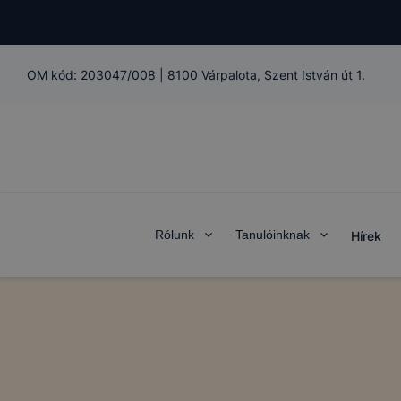
A Pápai Sz
Iskola és K
➢ informáci
OM kód:
203047/008
|
8100 Várpalota, Szent István út 1.
annak felmé
leginkább, 
élményt, ha
➢ honlap fe
Feltétlenül
Rólunk
Tanulóinknak
Hírek
Ezek a coo
honlapunkat
oldalakon 
Ezen cookie
vonatkozik,
cookie-k a