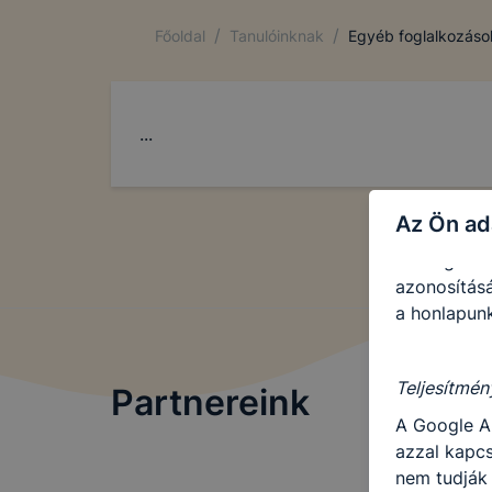
Ezen cooki
használatát
/
/
Főoldal
Tanulóinknak
Egyéb foglalkozáso
Használatot
...
A “maradand
tárolódnak
Ezen cookie
Az Ön ad
maradandó 
kiszolgáló 
azonosításá
a honlapunk
Teljesítmén
Partnereink
A Google A
azzal kapcs
nem tudják 