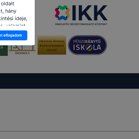
 oldalt
t, hány
ntési ideje,
e, valamint
et elfogadom
ét
jelenítsék
őzetes
tagadása,
ldalon
 az Ön