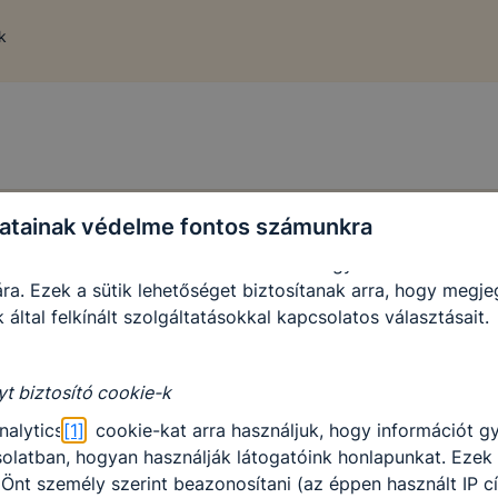
e-k alkalmazása nélkül nem tudjuk garantálni Önnek honla
.
k
 elősegítő “maradandó sütik” persistent cookie-k
ó sütik” (persistent cookie) a honlap elhagyását követően
 a számítógépen, notebookon vagy mobileszközön.
-k segítségével a honlap felismeri Önt, mint visszatérő lát
atainak védelme fontos számunkra
sütik önmagukban nem hordoznak személyes adatot és cs
adatbázisában tárolt összerendeléssel együtt alkalmasak a 
ra. Ezek a sütik lehetőséget biztosítanak arra, hogy megj
 által felkínált szolgáltatásokkal kapcsolatos választásait.
yt biztosító cookie-k
nalytics
[1]
cookie-kat arra használjuk, hogy információt g
olatban, hogyan használják látogatóink honlapunkat. Ezek
Önt személy szerint beazonosítani (az éppen használt IP c