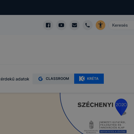
kképző
lapot -
álja
használói
érdekű adatok
CLASSROOM
KRÉTA
sék
adott
a
 ezek a