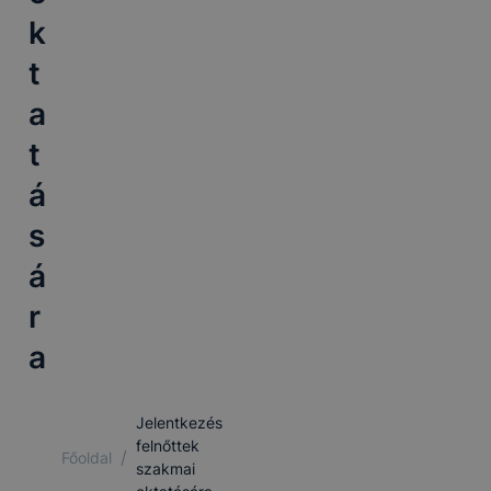
k
t
a
t
á
s
á
r
a
Jelentkezés
felnőttek
/
Főoldal
szakmai