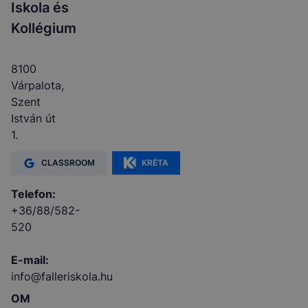
Iskola és
Kollégium
8100
Várpalota,
Szent
István út
1.
CLASSROOM
KRÉTA
Telefon:
+36/88/582-
520
E-mail:
info@falleriskola.hu
OM